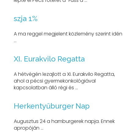
lepte el Pécs főterét a "Fuss a ...
szja 1%
A ma reggel megjelent közlemény szerint idén
...
XI. Eurakvilo Regatta
A hétvégén lezajlott a XI. Eurakvilo Regatta,
ahol a pécsi gyermekonkológiával
kapcsolatban álló régi és ...
Herkentyűburger Nap
Augusztus 24 a hamburgerek napja. Ennek
apropóján ...