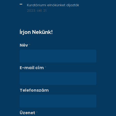
Kuratóriumi elnökünket díjazták
2023. okt. 21.
Írjon Nekünk!
Név
*
E-mail cím
*
Telefonszám
Üzenet
*