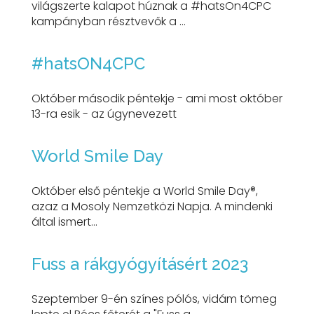
világszerte kalapot húznak a #hatsOn4CPC
kampányban résztvevők a ...
#hatsON4CPC
Október második péntekje - ami most október
13-ra esik - az úgynevezett
World Smile Day
Október első péntekje a World Smile Day®,
azaz a Mosoly Nemzetközi Napja. A mindenki
által ismert...
Fuss a rákgyógyításért 2023
Szeptember 9-én színes pólós, vidám tömeg