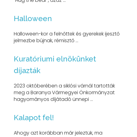
"Hug the bear", azaz ...
Halloween
Halloween-kor a felnőttek és gyerekek ijesztő
jelmezbe bújnak, rémisztő ...
Kuratóriumi elnökünket
díjazták
2023 októberében a siklósi várnál tartották
meg a Baranya Vármegyei Önkormányzat
hagyományos díjátadó ünnepi ...
Kalapot fel!
Ahogy azt korábban már jeleztük, ma