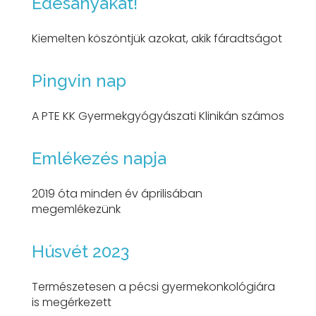
Édesanyákat!
Kiemelten köszöntjük azokat, akik fáradtságot
Pingvin nap
A PTE KK Gyermekgyógyászati Klinikán számos
Emlékezés napja
2019 óta minden év áprilisában
megemlékezünk
Húsvét 2023
Természetesen a pécsi gyermekonkológiára
is megérkezett