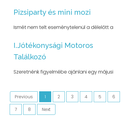
Pizsiparty és mini mozi
Ismét nem telt eseménytelenül a délelőtt a
I.Jótékonysági Motoros
Találkozó
Szeretnénk figyelmébe ajánlani egy májusi
Previous
1
2
3
4
5
6
(current)
7
8
Next