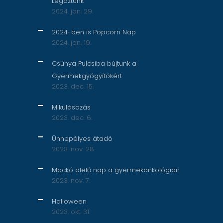
Legóztunk
2024. jan. 29.
2024-ben is Popcorn Nap
2024. jan. 19.
Csúnya Pulcsiba bújtunk a
Gyermekgyógyítókért
2023. dec. 15.
Mikulásozás
2023. dec. 6.
Ünnepélyes átadó
2023. nov. 28.
Mackó ölelő nap a gyermekonkológián
2023. nov. 7.
Halloween
2023. okt. 31.