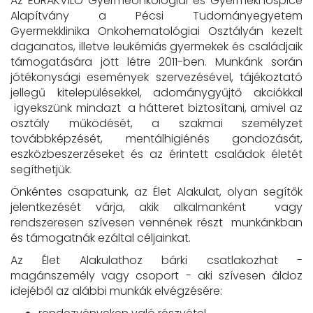
Az EURAKVILO Gyermeonkológiai és Gyermekhospice
Alapítvány a Pécsi Tudományegyetem
Gyermekklinika Onkohematológiai Osztályán kezelt
daganatos, illetve leukémiás gyermekek és családjaik
támogatására jött létre 2011-ben. Munkánk során
jótékonysági események szervezésével, tájékoztató
jellegű kitelepülésekkel, adománygyűjtő akciókkal
igyekszünk mindazt a hátteret biztosítani, amivel az
osztály működését, a szakmai személyzet
továbbképzését, mentálhigiénés gondozását,
eszközbeszerzéseket és az érintett családok életét
segíthetjük.
Önkéntes csapatunk, az Élet Alakulat, olyan segítők
jelentkezését várja, akik alkalmanként vagy
rendszeresen szívesen vennének részt munkánkban
és támogatnák ezáltal céljainkat.
Az Élet Alakulathoz bárki csatlakozhat -
magánszemély vagy csoport - aki szívesen áldoz
idejéből az alábbi munkák elvégzésére: