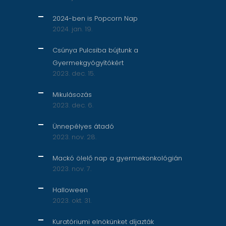
2024-ben is Popcorn Nap
2024. jan. 19.
Csúnya Pulcsiba bújtunk a
Gyermekgyógyítókért
2023. dec. 15.
Mikulásozás
2023. dec. 6.
Ünnepélyes átadó
2023. nov. 28.
Mackó ölelő nap a gyermekonkológián
2023. nov. 7.
Halloween
2023. okt. 31.
Kuratóriumi elnökünket díjazták