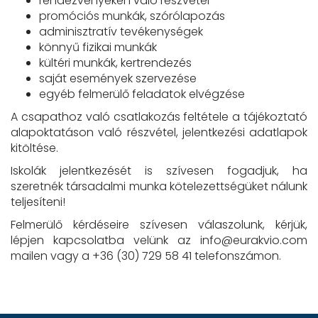
rendezvényeken való részvétel
promóciós munkák, szórólapozás
adminisztratív tevékenységek
könnyű fizikai munkák
kültéri munkák, kertrendezés
saját események szervezése
egyéb felmerülő feladatok elvégzése
A csapathoz való csatlakozás feltétele a tájékoztató
alapoktatáson való részvétel, jelentkezési adatlapok
kitöltése.
Iskolák jelentkezését is szívesen fogadjuk, ha
szeretnék társadalmi munka kötelezettségüket nálunk
teljesíteni!
Felmerülő kérdéseire szívesen válaszolunk, kérjük,
lépjen kapcsolatba velünk az info@eurakvio.com
mailen vagy a +36 (30) 729 58 41 telefonszámon.