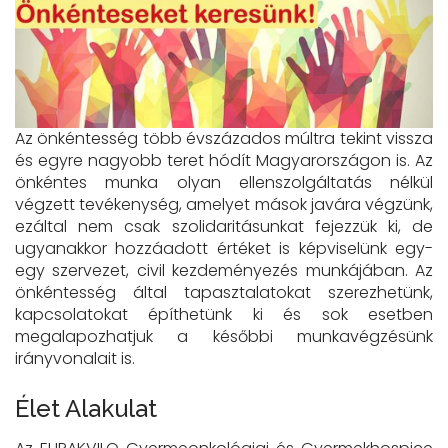
Az önkéntesség több évszázados múltra tekint vissza
és egyre nagyobb teret hódít Magyarországon is. Az
önkéntes munka olyan ellenszolgáltatás nélkül
végzett tevékenység, amelyet mások javára végzünk,
ezáltal nem csak szolidaritásunkat fejezzük ki, de
ugyanakkor hozzáadott értéket is képviselünk egy-
egy szervezet, civil kezdeményezés munkájában. Az
önkéntesség által tapasztalatokat szerezhetünk,
kapcsolatokat építhetünk ki és sok esetben
megalapozhatjuk a későbbi munkavégzésünk
irányvonalait is.
Élet Alakulat