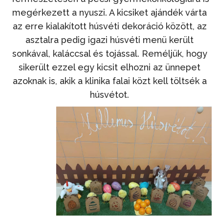
megérkezett a nyuszi. A kicsiket ajándék várta
az erre kialakított húsvéti dekoráció között, az
asztalra pedig igazi húsvéti menü került
sonkával, kaláccsal és tojással. Reméljük, hogy
sikerült ezzel egy kicsit elhozni az ünnepet
azoknak is, akik a klinika falai közt kell töltsék a
húsvétot.