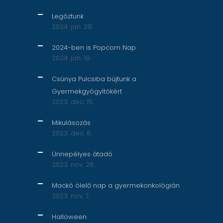
Legóztunk
2024. jan. 29.
2024-ben is Popcorn Nap
2024. jan. 19.
Csúnya Pulcsiba bújtunk a
Gyermekgyógyítókért
2023. dec. 15.
Mikulásozás
2023. dec. 6.
Ünnepélyes átadó
2023. nov. 28.
Mackó ölelő nap a gyermekonkológián
2023. nov. 7.
Halloween