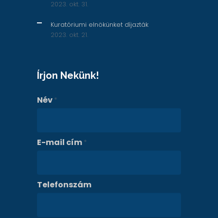
2023. okt. 31.
Kuratóriumi elnökünket díjazták
2023. okt. 21.
Írjon Nekünk!
Név
*
E-mail cím
*
Telefonszám