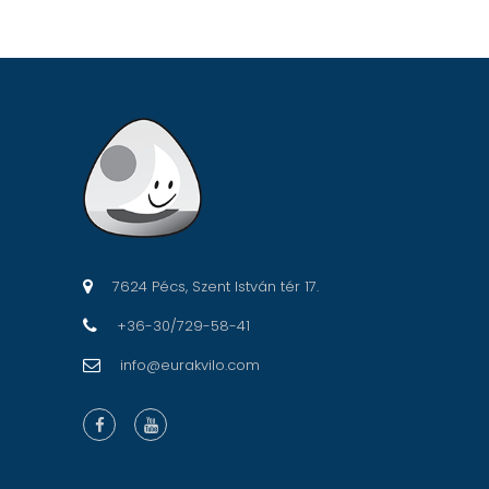
7624 Pécs, Szent István tér 17.
+36-30/729-58-41
info@eurakvilo.com