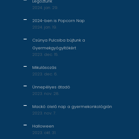
Legóztunk
2024. jan. 29.
2024-ben is Popcorn Nap
2024. jan. 19.
Csúnya Pulcsiba bújtunk a
Gyermekgyógyítókért
2023. dec. 15.
Mikulásozás
2023. dec. 6.
Ünnepélyes átadó
2023. nov. 28.
Mackó ölelő nap a gyermekonkológián
2023. nov. 7.
Halloween
2023. okt. 31.