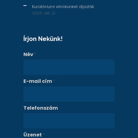
Kuratóriumi elnökünket díjazták
2023. okt. 21.
Írjon Nekünk!
Név
*
E-mail cím
*
Telefonszám
Üzenet
*