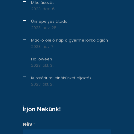
Mikulásozás
2023. dec. 6.
Ünnepélyes átadó
2023. nov. 28.
Mackó ölelő nap a gyermekonkológián
2023. nov. 7.
Halloween
2023. okt. 31.
Kuratóriumi elnökünket díjazták
2023. okt. 21.
Írjon Nekünk!
Név
*