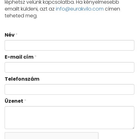
léphetsz velünk kapcsolatba. Ha kényelmesebb
emailt küldeni, azt az
info@eurakvilo.com
címen
teheted meg.
Név
*
E-mail cím
*
Telefonszám
Üzenet
*