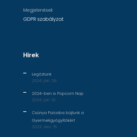
Megjelenések
GDPR szabályzat
Hírek
Legóztunk
2024. jan. 29.
2024-ben is Popcorn Nap
2024. jan. 19.
Csúnya Pulcsiba bújtunk a
Gyermekgyógyítókért
2023. dec. 15.