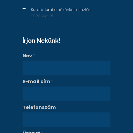
Kuratóriumi elnökünket díjazták
2023. okt. 21.
Írjon Nekünk!
Név
*
E-mail cím
*
Telefonszám