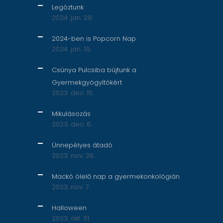
Legóztunk
2024. jan. 29.
2024-ben is Popcorn Nap
2024. jan. 19.
Csúnya Pulcsiba bújtunk a
Gyermekgyógyítókért
2023. dec. 15.
Mikulásozás
2023. dec. 6.
Ünnepélyes átadó
2023. nov. 28.
Mackó ölelő nap a gyermekonkológián
2023. nov. 7.
Halloween
2023. okt. 31.