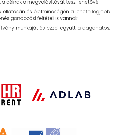
k a célnak a megvalósítását teszi lehetõvé.
k ellátásán és életminõségén a lehetõ legjobb
és gondozási feltételi is vannak.
apítvány munkáját és ezzel együtt a daganatos,