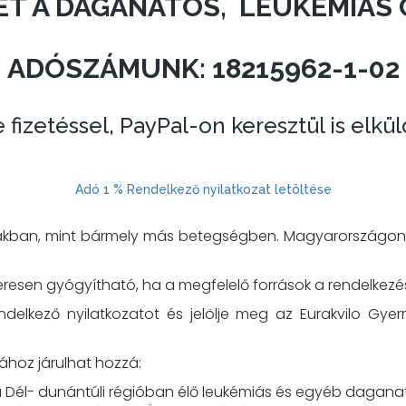
ET A DAGANATOS, LEUKÉMIÁS
ADÓSZÁMUNK: 18215962-1-02
izetéssel, PayPal-on keresztül is elkül
Adó 1 % Rendelkező nyilatkozat letöltése
rákban, mint bármely más betegségben. Magyarországon j
sen gyógyítható, ha a megfelelő források a rendelkezésr
endelkező nyilatkozatot és jelölje meg az Eurakvilo G
ához járulhat hozzá:
lja a Dél- dunántúli régióban élő leukémiás és egyéb d