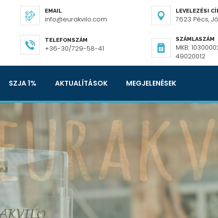
EMAIL
LEVELEZÉSI C
info@eurakvilo.com
7623 Pécs, Józ
SZÁMLASZÁM
TELEFONSZÁM
MKB: 1030000
+36-30/729-58-41
49020012
SZJA 1%
AKTUALÍTÁSOK
MEGJELENÉSEK