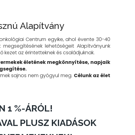
znú Alapítvány
nkológiai Centrum egyike, ahol évente 30-40
ek megsegítésének lehetőségeit Alapítványunk
 kezet az érintetteknek és családjuknak.
 gyermekek életének megkönnyítése, napjaik
egsegítése.
ermek sajnos nem gyógyul meg.
Célunk az élet
N 1 %-ÁRÓL!
VAL PLUSZ KIADÁSOK