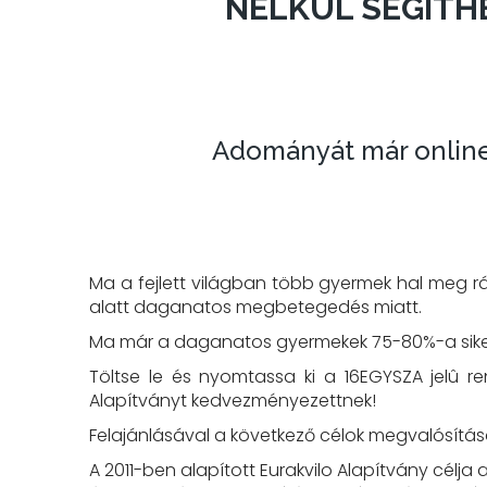
NÉLKÜL SEGÍTH
Adományát már online f
Ma a fejlett világban több gyermek hal meg 
alatt daganatos megbetegedés miatt.
Ma már a daganatos gyermekek 75-80%-a sikere
Töltse le és nyomtassa ki a 16EGYSZA jelû r
Alapítványt kedvezményezettnek!
Felajánlásával a következő célok megvalósítás
A 2011-ben alapított Eurakvilo Alapítvány cé