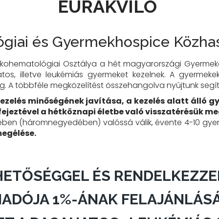
EURAKVILO
giai és Gyermekhospice Közhas
ohematológiai Osztálya a hét magyarországi Gyermeko
tos, illetve leukémiás gyermeket kezelnek. A gyermek
. A többféle megközelítést összehangolva nyújtunk segítő
kezelés minőségének javítása, a kezelés alatt álló
fejeztével a hétköznapi életbe való visszatérésük m
ben (háromnegyedében) valóssá válik, évente 4-10 gy
megélése.
HETŐSÉGGEL ÉS RENDELKEZZE
MADÓJA 1%-ÁNAK FELAJÁNLÁSÁ