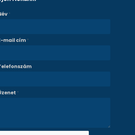
Név
*
E-mail cím
*
Telefonszám
Üzenet
*