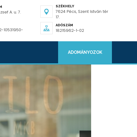
SZÉKHELY
ÍM
7624 Pécs, Szent István tér
sef A. u. 7.
17.
ADÓSZÁM
2-10531950-
18215962-1-02
ADOMÁNYOZOK