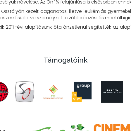
esélyük növelése. Az Ön 1% felajánlása is elsősorban enne
sztályán kezelt daganatos, illetve leukémiás gyermeke
zerzési, illetve személyzet továbbképzési és mentálhigién
k 2011.-évi alapításunk óta önzetlenül segítették az al
Támogatóink