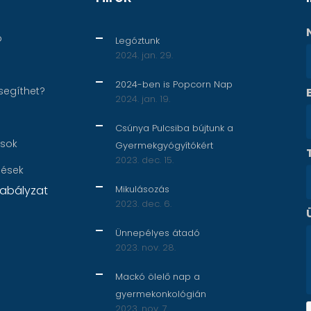
p
Legóztunk
2024. jan. 29.
2024-ben is Popcorn Nap
segíthet?
2024. jan. 19.
Csúnya Pulcsiba bújtunk a
ások
Gyermekgyógyítókért
2023. dec. 15.
nések
abályzat
Mikulásozás
2023. dec. 6.
Ünnepélyes átadó
2023. nov. 28.
Mackó ölelő nap a
gyermekonkológián
2023. nov. 7.