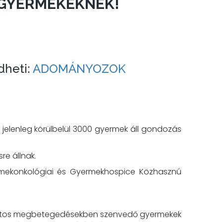
 GYERMEKEKNEK!
dheti:
ADOMÁNYOZOK
elenleg körülbelül 3000 gyermek áll gondozás
e állnak.
yermekonkológiai és Gyermekhospice Közhasznú
aganatos megbetegedésekben szenvedő gyermekek