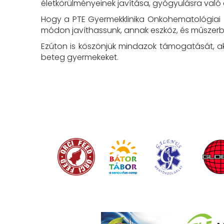
életkörülményeinek javítása, gyógyulásra való 
Hogy a PTE Gyermekklinika Onkohematológiai O
módon javíthassunk, annak eszköz, és mûszerbes
Ezúton is köszönjük mindazok támogatását, aki
beteg gyermekeket.