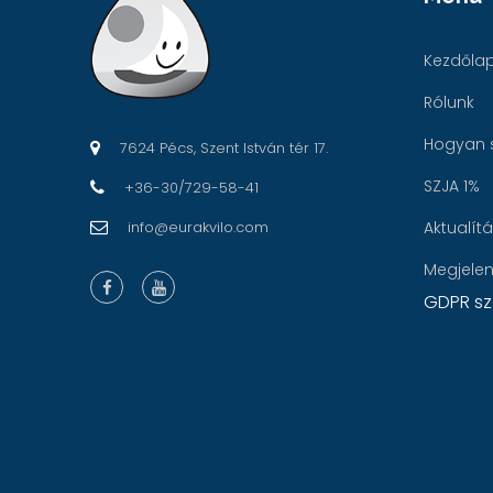
Kezdőla
Rólunk
Hogyan 
7624 Pécs, Szent István tér 17.
SZJA 1%
+36-30/729-58-41
info@eurakvilo.com
Aktualít
Megjele
GDPR sz