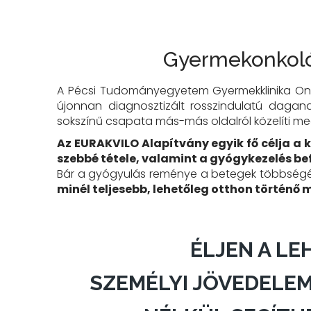
Gyermekonkoló
A Pécsi Tudományegyetem Gyermekklinika Onk
újonnan diagnosztizált rosszindulatú dagana
sokszínű csapata más-más oldalról közelíti meg
Az EURAKVILO Alapítvány egyik fő célja a 
szebbé tétele, valamint a gyógykezelés be
Bár a gyógyulás reménye a betegek többségé
minél teljesebb, lehetőleg otthon történő 
ÉLJEN A LE
SZEMÉLYI JÖVEDELE